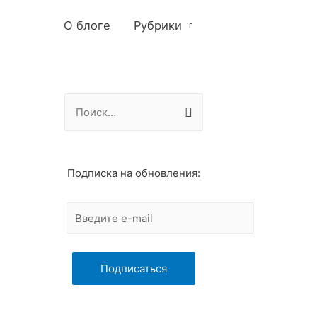
О блоге
Рубрики
Н
а
й
т
Подписка на обновления:
и
: