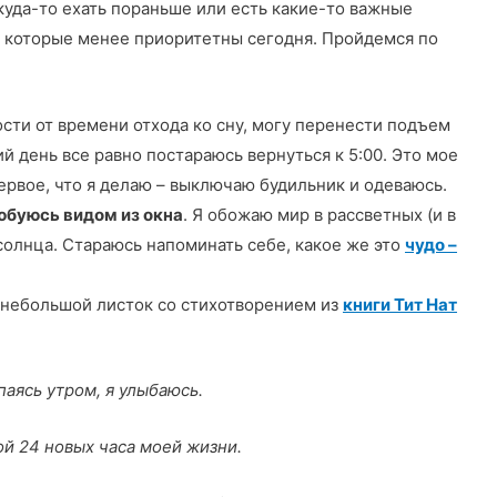
куда-то ехать пораньше или есть какие-то важные
х, которые менее приоритетны сегодня. Пройдемся по
мости от времени отхода ко сну, могу перенести подъем
ий день все равно постараюсь вернуться к 5:00. Это мое
рвое, что я делаю – выключаю будильник и одеваюсь.
юбуюсь видом из окна
. Я обожаю мир в рассветных (и в
 солнца. Стараюсь напоминать себе, какое же это
чудо –
н небольшой листок со стихотворением из
книги Тит Нат
аясь утром, я улыбаюсь.
й 24 новых часа моей жизни.