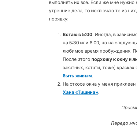
выполнять их все. Если же мне нужно 
утренние дела, то исключаю те из ни
порядку:
Встаю в 5:00
. Иногда, в зависи
на 5:30 или 6:00, но на следующ
любимое время пробуждения. Пе
После этого
подхожу к окну и л
закатных, кстати, тоже) красках
быть живым
.
На откосе окна у меня приклее
Хана «Тишина»
.
Просып
Передо мно