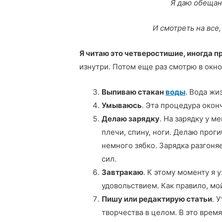
Я даю обещан
И смотреть на все,
Я читаю это четверостишие, иногда п
изнутри. Потом еще раз смотрю в окно
Bыпиваю стакан
воды
. Вода жи
Умываюсь
. Эта процедура окон
Делаю зарядку
. На зарядку у м
плечи, спину, ноги. Делаю проги
немного зябко. Зарядка разгоня
сил.
Завтракаю
. К этому моменту я 
удовольствием. Как правило, мой
Пишу или редактирую статьи
. 
творчества в целом. В это врем